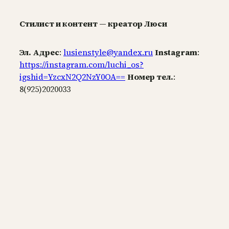
Стилист и контент — креатор Люси
Эл. Адрес
:
lusienstyle@yandex.ru
Instagram
:
https://instagram.com/luchi_os?
igshid=YzcxN2Q2NzY0OA==
Номер тел.
:
8(925)2020033